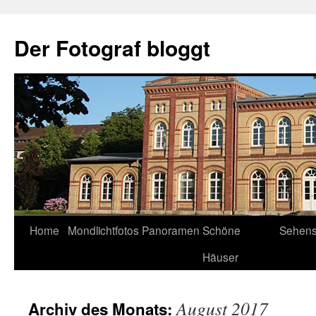
Zum
Inhalt
Der Fotograf bloggt
springen
Home
Mondlichtfotos
Panoramen
Schöne
Sehens
Häuser
August 2017
Archiv des Monats: