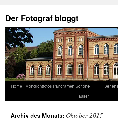
Zum
Inhalt
Der Fotograf bloggt
springen
Home
Mondlichtfotos
Panoramen
Schöne
Sehens
Häuser
Oktober 2015
Archiv des Monats: